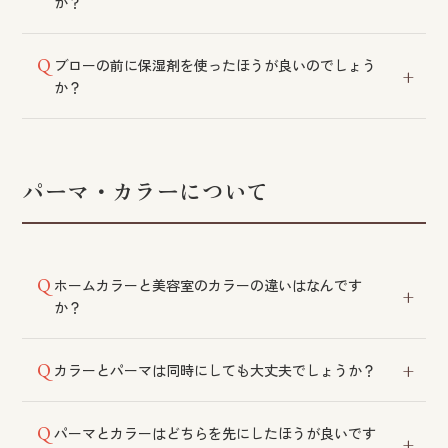
か？
サロンでの施術は髪を内側から整える効果がございま
ブローの前に保湿剤を使ったほうが良いのでしょう
す。毛髪理論に基づき、お客様の髪のダメージ具合に
か？
合わせて実施いたします。
熱による負担を防ぎ、乾かし上がりを良くするために
ご使用をおすすめしております。
パーマ・カラーについて
ホームカラーと美容室のカラーの違いはなんです
か？
美容室で使用する薬剤は、より少ないダメージで染色
カラーとパーマは同時にしても大丈夫でしょうか？
いただけます。
髪への負担を考慮し、同時の施術はおすすめしており
パーマとカラーはどちらを先にしたほうが良いです
ません。髪の状態によってはお断りする場合もござい