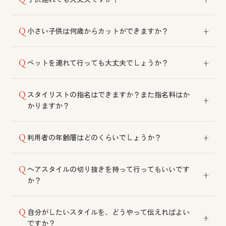
舗にご相談ください。
ご利用いただけます。ただし託児施設はございません
小さい子供は何歳からカットができますか？
ので、比較的空いている時間帯などをご相談くださ
い。
年齢制限はございません。小さいお子様の場合は、保
ペットを連れて行っても大丈夫でしょうか？
護者の方の付き添い・ご協力をお願いしております。
保健所の指導により、ペット同伴でのご来店はご遠慮
スタイリストの指名はできますか？また指名料はか
いただいております。
かりますか？
ご指名いただけます。指名料は頂戴しておりません。
利用者の年齢層はどのくらいでしょうか？
20代後半〜60代のお客様が多く、幅広い年代の方にご
ヘアスタイルの切り抜きを持って行ってもいいです
来店いただいております。親子でのご利用も多いで
か？
す。
ご希望のイメージが伝わりやすくなりますので、ぜひ
自分がしたいスタイルを、どうやって伝えればよい
ご持参ください。手描きのスケッチでのご提案も可能
ですか？
です。