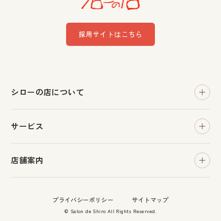
採用サイトはこちら
シローの店について
おすすめ情報
サービス
お知らせ
ヘッドサロン・カット
よくある質問
店舗案内
和装着付け
お問い合わせ
川平店
貸衣装
プライバシーポリシー
サイトマップ
八乙女店
フォト
© Salon de Shiro All Rights Reserved.