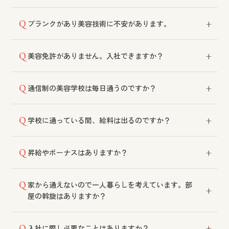
受け付けております。履歴書をご送付ください。
ブランクがあり美容技術に不安があります。
社内教育制度がございます。練習会や試験を通じて技
美容免許がありません。入社できますか？
術向上をサポートいたします。
高卒で入社される方は10月または4月に通信制の美容専
通信制の美容学校は毎日通うのですか？
門学校へ入学し、働きながら週1回のスクーリングに通
っていただきます。免許をお持ちでない一般の方も同
週1回のスクーリングのみで、毎日通学する必要はござ
様に入学いただけます。
学校に通っている間、給料は出るのですか？
いません。
在籍中も給料を支給しております。減給や有給休暇の
昇給やボーナスはありますか？
利用は不要です。
技術を習得するごとに昇給がございます。大入りや顧
家から通えないので一人暮らしを考えています。部
客紹介手当なども設けております。昇給は年1回ではな
屋の斡旋はありますか？
く技術習得のタイミングごとです。ボーナスは業績に
応じて支給しており、直近3年間は支給実績がございま
社宅をご利用いただけます。遠方からの入社にも対応
す。
入社に際し必要なことはありますか？