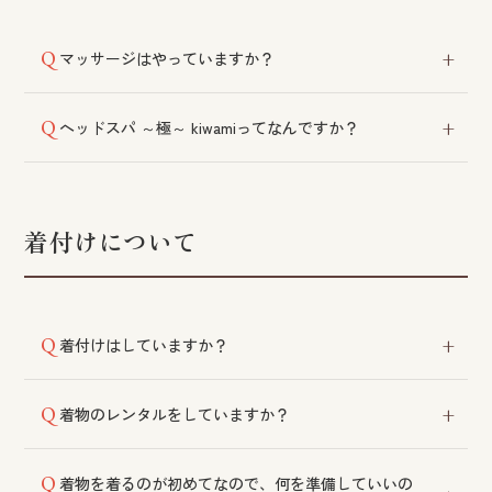
マッサージはやっていますか？
スキャルプマッサージ、リンパマッサージ、フェイシ
ヘッドスパ ～極～ kiwamiってなんですか？
ャルパック、「ヘッドスパ ～極～ kiwami」などをご
用意しております。
頭蓋骨や顔まわりの歪みを整えるマッサージ技術で
す。数多くのヘッドスパを習得したスタッフによる、
シローの店オリジナルのメニューです。専用のカプセ
着付けについて
ルチェアをご利用いただくとより効果的です。
着付けはしていますか？
トレーニングを積んだ着付師が対応いたします。苦し
着物のレンタルをしていますか？
くなく、着崩れしにくいと評判をいただいておりま
す。
提携店から多くの種類の中からお選びいただけます。
着物を着るのが初めてなので、何を準備していいの
お早めにご連絡ください。