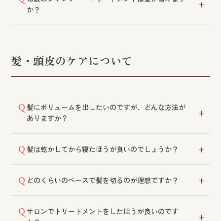
グから試着・オーダーいただけます。ご希望のスタイ
か？
ルに合わせてカット・整備した上で納品し、シャンプ
ーや金具調整などのメンテナンスも承っております。
傷むということはございません。ただし、より高い補
修効果をお求めの場合はサロン専売品をおすすめして
おります。
髪・頭皮のケアについて
髪にボリュームを出したいのですが、どんな方法が
ありますか？
パーマ・カット・マッサージがおすすめです。育毛ト
髪は乾かしてから寝たほうが良いのでしょうか？
ニックやトップピースなどのご利用も効果的です。
濡れたままお休みになると、摩擦により髪が傷みやす
どのくらいのペースで髪を切るのが理想ですか？
くなり、まれにカビの原因になることもあります。
1〜2カ月を目安にお切りいただくと、スタイルをきれ
サロンでトリートメントをしたほうが良いのです
いにキープしやすくなります。