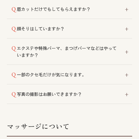
可能です。
眉カットだけでもしてもらえますか？
他のメニューをご利用の方にはサービスとして承って
顔そりはしていますか？
おります。眉カットのみをご希望の場合は各店舗にご
相談ください。
美容師法により実施しておりません。
エクステや特殊パーマ、まつげパーマなどはやって
いますか？
実施しておりません。
一部のクセ毛だけが気になります。
縮毛矯正は部分的な施術も可能です。前髪部分だけで
写真の撮影はお願いできますか？
も効果を実感いただけます。
成人式・卒業式・七五三などの際には撮影に対応して
おります。詳細は各店舗にご相談ください。
マッサージについて