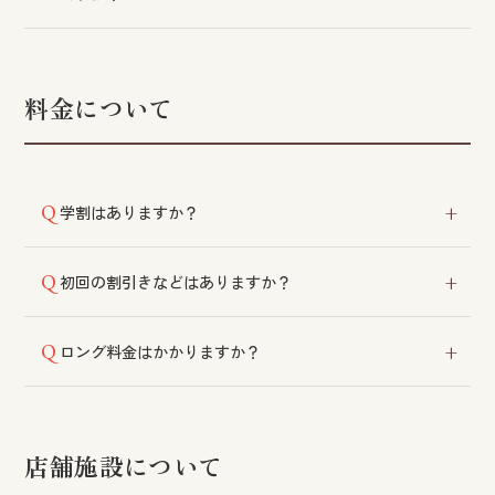
雑誌の切り抜きや画像などをお見せいただくと、イメ
ージが伝わりやすく参考になります。
料金について
学割はありますか？
小学生以下のお子様には子供料金の設定がございま
初回の割引きなどはありますか？
す。詳細は各店舗にご相談ください。
クーポンや初回のお客様限定のサービスはご用意して
ロング料金はかかりますか？
おりません。
カット以外のメニューにつきましては、ショート・ミ
ディアム・ロングによって料金が変動いたします。
店舗施設について