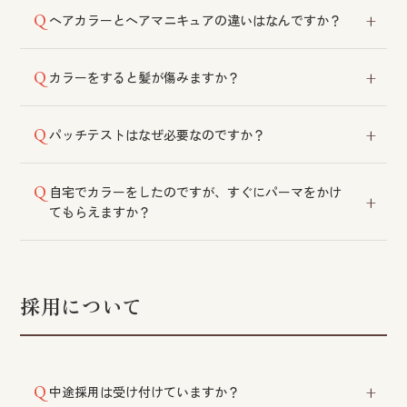
根元の新しく伸びた部分だけを染めることを指しま
ヘアカラーとヘアマニキュアの違いはなんですか？
す。
ヘアカラーは髪の内部で発色し、ヘアマニキュアは髪
カラーをすると髪が傷みますか？
の表面に付着します。カラーが合わない方にはマニキ
ュアで対応する場合もございます。
髪質に合わせて適切な薬剤を選定することで、ダメー
パッチテストはなぜ必要なのですか？
ジを最小限に抑えております。
薬事法により義務付けられております。初めてカラー
自宅でカラーをしたのですが、すぐにパーマをかけ
をされる方は必須となりますので、お時間に余裕を持
てもらえますか？
ってご相談ください。
ホームカラーの後は髪がダメージを受けている状態で
す。通常は7日程度の間隔を空けていただき、ダメージ
の度合いによってはお断りする場合もございます。
採用について
中途採用は受け付けていますか？