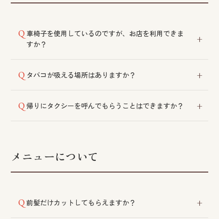
車椅子を使用しているのですが、お店を利用できま
すか？
川平店はバリアフリー対応です。他の店舗でも施術は
タバコが吸える場所はありますか？
可能ですが、段差がございますので、ご来店の際は協
力をお願いする場合がございます。
当店は受動喫煙防止宣言施設です。敷地内での喫煙は
帰りにタクシーを呼んでもらうことはできますか？
ご遠慮いただいております。
可能です。ご希望のタクシー会社がございましたらス
タッフにお伝えください。
メニューについて
前髪だけカットしてもらえますか？