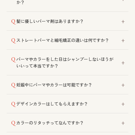
か？
ます。
パーマを先にすることをおすすめしております。カラ
髪に優しいパーマ剤はありますか？
ーを先にすると、パーマの際に色落ちする可能性がご
ざいます。
髪質やコンディションに合わせて薬液を選定しており
ストレートパーマと縮毛矯正の違いは何ですか？
ます。ケアをしながら施術できるメニューもございま
す。
ストレートパーマはカールやウェーブを伸ばすもの、
パーマやカラーをした日はシャンプーしないほうが
天然のクセを伸ばすには縮毛矯正が必要です。
いいって本当ですか？
以前はそのように言われておりましたが、現在は薬剤
妊娠中にパーマやカラーは可能ですか？
も進化しており、デリケートな髪を優しく洗っていた
だければ当日のシャンプーも可能です。
可能ですが、匂いが気になったり、まれにかぶれ症状
デザインカラーはしてもらえますか？
が出る場合がございます。事前に必ずご相談くださ
い。また産後3カ月ほどはホルモンバランスが安定する
可能です。ご来店の際にスタッフへご相談ください。
まで避けていただくことが望ましいです。
カラーのリタッチってなんですか？