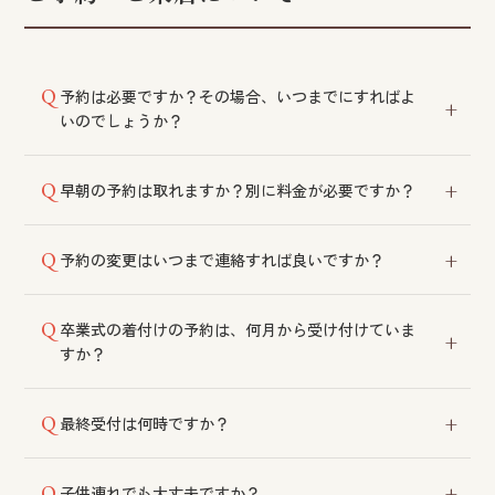
予約は必要ですか？その場合、いつまでにすればよ
いのでしょうか？
予約優先制です。当日のご予約も可能ですが、早めに
早朝の予約は取れますか？別に料金が必要ですか？
ご連絡いただくとご希望の時間が取りやすくなりま
す。Web予約なら24時間いつでも受け付けておりま
冠婚葬祭の支度に限り、前もってのご予約が可能で
す。
予約の変更はいつまで連絡すれば良いですか？
す。早朝料金等については各店舗にご相談ください。
当日の変更も可能ですが、前日までにご連絡いただく
卒業式の着付けの予約は、何月から受け付けていま
ことが望ましいです。
すか？
いつでも受付可能です。日程をご確認のうえ、ご予約
最終受付は何時ですか？
ください。
曜日やご利用メニューによって異なりますので、各店
子供連れでも大丈夫ですか？