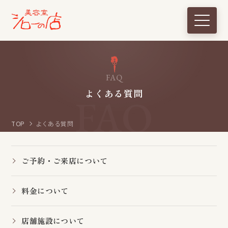
F
A
Q
よ
く
あ
る
質
問
TOP
よくある質問
ご予約・ご来店について
料金について
店舗施設について