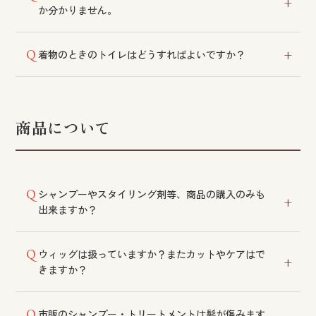
か分かりません。
必要な準備物をまとめた情報をご案内しております。
着物のときのトイレはどうすればよいですか？
詳細はサイト内をご参照いただくか、スタッフまでお
問い合わせください。
洋式トイレをお選びください。参考になる動画もご案
内しておりますので、あわせてご確認ください。
商品について
シャンプーやスタイリング剤等、商品の購入のみも
出来ますか？
サロンで使用している商品はすべてご購入いただけま
ウィッグは扱っていますか？またカットやケアはで
す。商品のみのご購入も可能です。
きますか？
フォンテーヌウィッグを取り扱っております。カタロ
市販のシャンプー・トリートメントは髪が傷みます