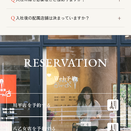
しており、経済的にもメリットのある制度です。4店舗
いずれへのアクセスも良好な立地です。
特にございません。自動車運転免許をお持ちだと業務
入社後の配属店舗は決まっていますか？
の幅が広がりますので取得をおすすめしております。
その時々の状況に応じて決定いたしますので、入社前
に指定することはできません。各店舗は仙台市内にあ
り、車で10〜20分程度の距離です。
RESERVATION
Web予約
川平店を予約する
八乙女店を予約する