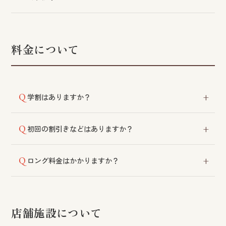
雑誌の切り抜きや画像などをお見せいただくと、イメ
ージが伝わりやすく参考になります。
料金について
学割はありますか？
小学生以下のお子様には子供料金の設定がございま
初回の割引きなどはありますか？
す。詳細は各店舗にご相談ください。
クーポンや初回のお客様限定のサービスはご用意して
ロング料金はかかりますか？
おりません。
カット以外のメニューにつきましては、ショート・ミ
ディアム・ロングによって料金が変動いたします。
店舗施設について