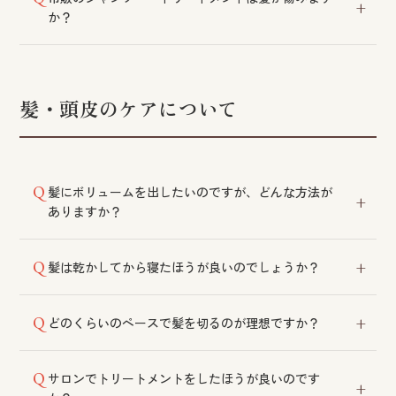
グから試着・オーダーいただけます。ご希望のスタイ
か？
ルに合わせてカット・整備した上で納品し、シャンプ
ーや金具調整などのメンテナンスも承っております。
傷むということはございません。ただし、より高い補
修効果をお求めの場合はサロン専売品をおすすめして
おります。
髪・頭皮のケアについて
髪にボリュームを出したいのですが、どんな方法が
ありますか？
パーマ・カット・マッサージがおすすめです。育毛ト
髪は乾かしてから寝たほうが良いのでしょうか？
ニックやトップピースなどのご利用も効果的です。
濡れたままお休みになると、摩擦により髪が傷みやす
どのくらいのペースで髪を切るのが理想ですか？
くなり、まれにカビの原因になることもあります。
1〜2カ月を目安にお切りいただくと、スタイルをきれ
サロンでトリートメントをしたほうが良いのです
いにキープしやすくなります。