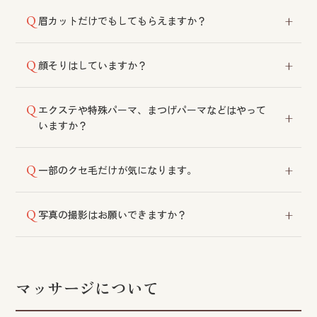
可能です。
眉カットだけでもしてもらえますか？
他のメニューをご利用の方にはサービスとして承って
顔そりはしていますか？
おります。眉カットのみをご希望の場合は各店舗にご
相談ください。
美容師法により実施しておりません。
エクステや特殊パーマ、まつげパーマなどはやって
いますか？
実施しておりません。
一部のクセ毛だけが気になります。
縮毛矯正は部分的な施術も可能です。前髪部分だけで
写真の撮影はお願いできますか？
も効果を実感いただけます。
成人式・卒業式・七五三などの際には撮影に対応して
おります。詳細は各店舗にご相談ください。
マッサージについて