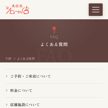
F
A
Q
よ
く
あ
る
質
問
TOP
よくある質問
ご予約・ご来店について
料金について
店舗施設について