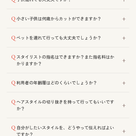
舗にご相談ください。
ご利用いただけます。ただし託児施設はございません
小さい子供は何歳からカットができますか？
ので、比較的空いている時間帯などをご相談くださ
い。
年齢制限はございません。小さいお子様の場合は、保
ペットを連れて行っても大丈夫でしょうか？
護者の方の付き添い・ご協力をお願いしております。
保健所の指導により、ペット同伴でのご来店はご遠慮
スタイリストの指名はできますか？また指名料はか
いただいております。
かりますか？
ご指名いただけます。指名料は頂戴しておりません。
利用者の年齢層はどのくらいでしょうか？
20代後半〜60代のお客様が多く、幅広い年代の方にご
ヘアスタイルの切り抜きを持って行ってもいいです
来店いただいております。親子でのご利用も多いで
か？
す。
ご希望のイメージが伝わりやすくなりますので、ぜひ
自分がしたいスタイルを、どうやって伝えればよい
ご持参ください。手描きのスケッチでのご提案も可能
ですか？
です。