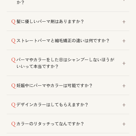
か？
ます。
パーマを先にすることをおすすめしております。カラ
髪に優しいパーマ剤はありますか？
ーを先にすると、パーマの際に色落ちする可能性がご
ざいます。
髪質やコンディションに合わせて薬液を選定しており
ストレートパーマと縮毛矯正の違いは何ですか？
ます。ケアをしながら施術できるメニューもございま
す。
ストレートパーマはカールやウェーブを伸ばすもの、
パーマやカラーをした日はシャンプーしないほうが
天然のクセを伸ばすには縮毛矯正が必要です。
いいって本当ですか？
以前はそのように言われておりましたが、現在は薬剤
妊娠中にパーマやカラーは可能ですか？
も進化しており、デリケートな髪を優しく洗っていた
だければ当日のシャンプーも可能です。
可能ですが、匂いが気になったり、まれにかぶれ症状
デザインカラーはしてもらえますか？
が出る場合がございます。事前に必ずご相談くださ
い。また産後3カ月ほどはホルモンバランスが安定する
可能です。ご来店の際にスタッフへご相談ください。
まで避けていただくことが望ましいです。
カラーのリタッチってなんですか？