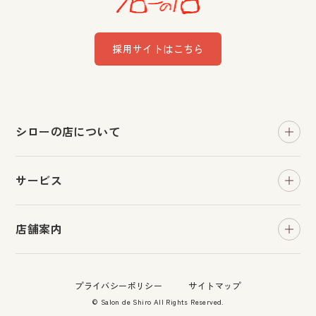
採用サイトはこちら
シローの店について
おすすめ情報
サービス
お知らせ
ヘッドサロン・カット
よくある質問
店舗案内
和装着付け
お問い合わせ
川平店
貸衣装
プライバシーポリシー
サイトマップ
八乙女店
フォト
© Salon de Shiro All Rights Reserved.