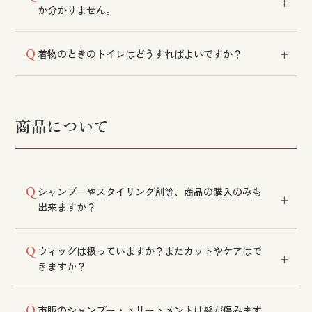
か分かりません。
必要な準備物をまとめた情報をご案内しております。
着物のときのトイレはどうすればよいですか？
詳細はサイト内をご参照いただくか、スタッフまでお
問い合わせください。
洋式トイレをお選びください。参考になる動画もご案
内しておりますので、あわせてご確認ください。
商品について
シャンプーやスタイリング剤等、商品の購入のみも
出来ますか？
サロンで使用している商品はすべてご購入いただけま
ウィッグは扱っていますか？またカットやケアはで
す。商品のみのご購入も可能です。
きますか？
フォンテーヌウィッグを取り扱っております。カタロ
市販のシャンプー・トリートメントは髪が傷みます