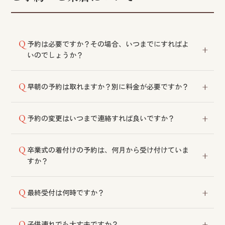
予約は必要ですか？その場合、いつまでにすればよ
いのでしょうか？
予約優先制です。当日のご予約も可能ですが、早めに
早朝の予約は取れますか？別に料金が必要ですか？
ご連絡いただくとご希望の時間が取りやすくなりま
す。Web予約なら24時間いつでも受け付けておりま
冠婚葬祭の支度に限り、前もってのご予約が可能で
す。
予約の変更はいつまで連絡すれば良いですか？
す。早朝料金等については各店舗にご相談ください。
当日の変更も可能ですが、前日までにご連絡いただく
卒業式の着付けの予約は、何月から受け付けていま
ことが望ましいです。
すか？
いつでも受付可能です。日程をご確認のうえ、ご予約
最終受付は何時ですか？
ください。
曜日やご利用メニューによって異なりますので、各店
子供連れでも大丈夫ですか？