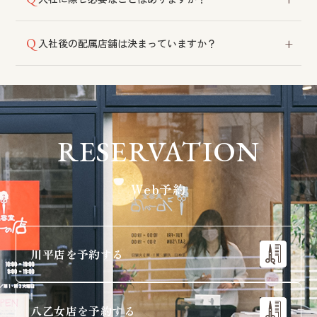
しており、経済的にもメリットのある制度です。4店舗
いずれへのアクセスも良好な立地です。
特にございません。自動車運転免許をお持ちだと業務
入社後の配属店舗は決まっていますか？
の幅が広がりますので取得をおすすめしております。
その時々の状況に応じて決定いたしますので、入社前
に指定することはできません。各店舗は仙台市内にあ
り、車で10〜20分程度の距離です。
RESERVATION
Web予約
川平店を予約する
八乙女店を予約する