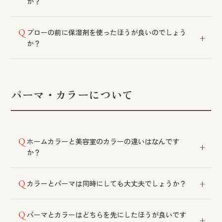
か？
サロンでの施術は髪を内側から整える効果がございま
ブローの前に保湿剤を使ったほうが良いのでしょう
す。毛髪理論に基づき、お客様の髪のダメージ具合に
か？
合わせて実施いたします。
熱による負担を防ぎ、乾かし上がりを良くするために
ご使用をおすすめしております。
パーマ・カラーについて
ホームカラーと美容室のカラーの違いはなんです
か？
美容室で使用する薬剤は、より少ないダメージで染色
カラーとパーマは同時にしても大丈夫でしょうか？
いただけます。
髪への負担を考慮し、同時の施術はおすすめしており
パーマとカラーはどちらを先にしたほうが良いです
ません。髪の状態によってはお断りする場合もござい