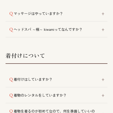
マッサージはやっていますか？
スキャルプマッサージ、リンパマッサージ、フェイシ
ヘッドスパ ～極～ kiwamiってなんですか？
ャルパック、「ヘッドスパ ～極～ kiwami」などをご
用意しております。
頭蓋骨や顔まわりの歪みを整えるマッサージ技術で
す。数多くのヘッドスパを習得したスタッフによる、
シローの店オリジナルのメニューです。専用のカプセ
着付けについて
ルチェアをご利用いただくとより効果的です。
着付けはしていますか？
トレーニングを積んだ着付師が対応いたします。苦し
着物のレンタルをしていますか？
くなく、着崩れしにくいと評判をいただいておりま
す。
提携店から多くの種類の中からお選びいただけます。
着物を着るのが初めてなので、何を準備していいの
お早めにご連絡ください。