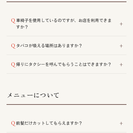
車椅子を使用しているのですが、お店を利用できま
すか？
川平店はバリアフリー対応です。他の店舗でも施術は
タバコが吸える場所はありますか？
可能ですが、段差がございますので、ご来店の際は協
力をお願いする場合がございます。
当店は受動喫煙防止宣言施設です。敷地内での喫煙は
帰りにタクシーを呼んでもらうことはできますか？
ご遠慮いただいております。
可能です。ご希望のタクシー会社がございましたらス
タッフにお伝えください。
メニューについて
前髪だけカットしてもらえますか？