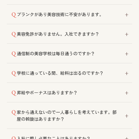
受け付けております。履歴書をご送付ください。
ブランクがあり美容技術に不安があります。
社内教育制度がございます。練習会や試験を通じて技
美容免許がありません。入社できますか？
術向上をサポートいたします。
高卒で入社される方は10月または4月に通信制の美容専
通信制の美容学校は毎日通うのですか？
門学校へ入学し、働きながら週1回のスクーリングに通
っていただきます。免許をお持ちでない一般の方も同
週1回のスクーリングのみで、毎日通学する必要はござ
様に入学いただけます。
学校に通っている間、給料は出るのですか？
いません。
在籍中も給料を支給しております。減給や有給休暇の
昇給やボーナスはありますか？
利用は不要です。
技術を習得するごとに昇給がございます。大入りや顧
家から通えないので一人暮らしを考えています。部
客紹介手当なども設けております。昇給は年1回ではな
屋の斡旋はありますか？
く技術習得のタイミングごとです。ボーナスは業績に
応じて支給しており、直近3年間は支給実績がございま
社宅をご利用いただけます。遠方からの入社にも対応
す。
入社に際し必要なことはありますか？