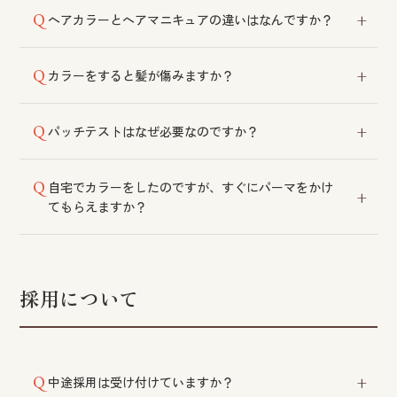
根元の新しく伸びた部分だけを染めることを指しま
ヘアカラーとヘアマニキュアの違いはなんですか？
す。
ヘアカラーは髪の内部で発色し、ヘアマニキュアは髪
カラーをすると髪が傷みますか？
の表面に付着します。カラーが合わない方にはマニキ
ュアで対応する場合もございます。
髪質に合わせて適切な薬剤を選定することで、ダメー
パッチテストはなぜ必要なのですか？
ジを最小限に抑えております。
薬事法により義務付けられております。初めてカラー
自宅でカラーをしたのですが、すぐにパーマをかけ
をされる方は必須となりますので、お時間に余裕を持
てもらえますか？
ってご相談ください。
ホームカラーの後は髪がダメージを受けている状態で
す。通常は7日程度の間隔を空けていただき、ダメージ
の度合いによってはお断りする場合もございます。
採用について
中途採用は受け付けていますか？