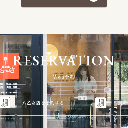
RESERVATION
Web予約
八乙女店を予約する
長命