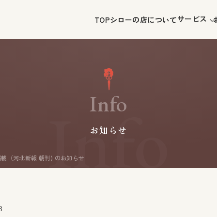
サービス
TOP
シローの店について
I
n
f
o
お
知
ら
せ
掲載（河北新報 朝刊) のお知らせ
3