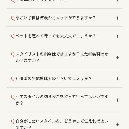
舗にご相談ください。
ご利用いただけます。ただし託児施設はございません
小さい子供は何歳からカットができますか？
ので、比較的空いている時間帯などをご相談くださ
い。
年齢制限はございません。小さいお子様の場合は、保
ペットを連れて行っても大丈夫でしょうか？
護者の方の付き添い・ご協力をお願いしております。
保健所の指導により、ペット同伴でのご来店はご遠慮
スタイリストの指名はできますか？また指名料はか
いただいております。
かりますか？
ご指名いただけます。指名料は頂戴しておりません。
利用者の年齢層はどのくらいでしょうか？
20代後半〜60代のお客様が多く、幅広い年代の方にご
ヘアスタイルの切り抜きを持って行ってもいいです
来店いただいております。親子でのご利用も多いで
か？
す。
ご希望のイメージが伝わりやすくなりますので、ぜひ
自分がしたいスタイルを、どうやって伝えればよい
ご持参ください。手描きのスケッチでのご提案も可能
ですか？
です。