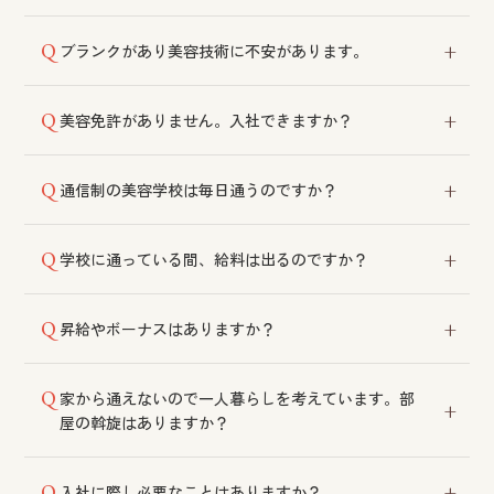
受け付けております。履歴書をご送付ください。
ブランクがあり美容技術に不安があります。
社内教育制度がございます。練習会や試験を通じて技
美容免許がありません。入社できますか？
術向上をサポートいたします。
高卒で入社される方は10月または4月に通信制の美容専
通信制の美容学校は毎日通うのですか？
門学校へ入学し、働きながら週1回のスクーリングに通
っていただきます。免許をお持ちでない一般の方も同
週1回のスクーリングのみで、毎日通学する必要はござ
様に入学いただけます。
学校に通っている間、給料は出るのですか？
いません。
在籍中も給料を支給しております。減給や有給休暇の
昇給やボーナスはありますか？
利用は不要です。
技術を習得するごとに昇給がございます。大入りや顧
家から通えないので一人暮らしを考えています。部
客紹介手当なども設けております。昇給は年1回ではな
屋の斡旋はありますか？
く技術習得のタイミングごとです。ボーナスは業績に
応じて支給しており、直近3年間は支給実績がございま
社宅をご利用いただけます。遠方からの入社にも対応
す。
入社に際し必要なことはありますか？