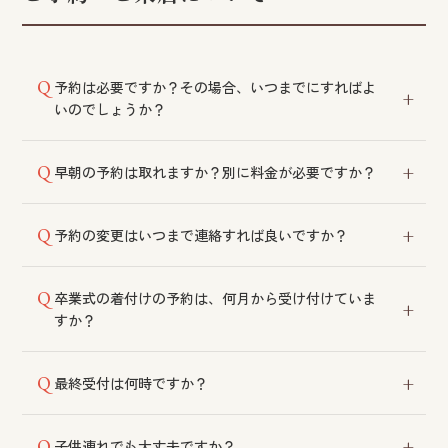
予約は必要ですか？その場合、いつまでにすればよ
いのでしょうか？
予約優先制です。当日のご予約も可能ですが、早めに
早朝の予約は取れますか？別に料金が必要ですか？
ご連絡いただくとご希望の時間が取りやすくなりま
す。Web予約なら24時間いつでも受け付けておりま
冠婚葬祭の支度に限り、前もってのご予約が可能で
す。
予約の変更はいつまで連絡すれば良いですか？
す。早朝料金等については各店舗にご相談ください。
当日の変更も可能ですが、前日までにご連絡いただく
卒業式の着付けの予約は、何月から受け付けていま
ことが望ましいです。
すか？
いつでも受付可能です。日程をご確認のうえ、ご予約
最終受付は何時ですか？
ください。
曜日やご利用メニューによって異なりますので、各店
子供連れでも大丈夫ですか？