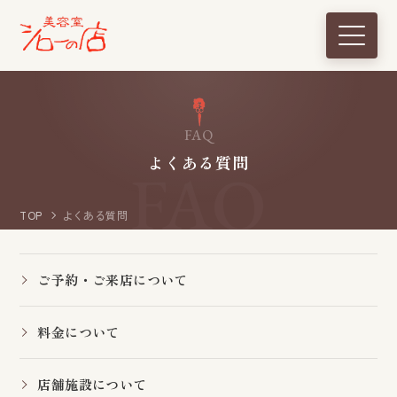
F
A
Q
よ
く
あ
る
質
問
TOP
よくある質問
ご予約・ご来店について
料金について
店舗施設について