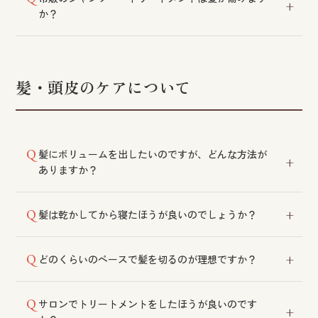
グから試着・オーダーいただけます。ご希望のスタイ
か？
ルに合わせてカット・整備した上で納品し、シャンプ
ーや金具調整などのメンテナンスも承っております。
傷むということはございません。ただし、より高い補
修効果をお求めの場合はサロン専売品をおすすめして
おります。
髪・頭皮のケアについて
髪にボリュームを出したいのですが、どんな方法が
ありますか？
パーマ・カット・マッサージがおすすめです。育毛ト
髪は乾かしてから寝たほうが良いのでしょうか？
ニックやトップピースなどのご利用も効果的です。
濡れたままお休みになると、摩擦により髪が傷みやす
どのくらいのペースで髪を切るのが理想ですか？
くなり、まれにカビの原因になることもあります。
1〜2カ月を目安にお切りいただくと、スタイルをきれ
サロンでトリートメントをしたほうが良いのです
いにキープしやすくなります。