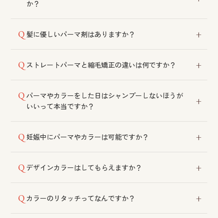
か？
ます。
パーマを先にすることをおすすめしております。カラ
髪に優しいパーマ剤はありますか？
ーを先にすると、パーマの際に色落ちする可能性がご
ざいます。
髪質やコンディションに合わせて薬液を選定しており
ストレートパーマと縮毛矯正の違いは何ですか？
ます。ケアをしながら施術できるメニューもございま
す。
ストレートパーマはカールやウェーブを伸ばすもの、
パーマやカラーをした日はシャンプーしないほうが
天然のクセを伸ばすには縮毛矯正が必要です。
いいって本当ですか？
以前はそのように言われておりましたが、現在は薬剤
妊娠中にパーマやカラーは可能ですか？
も進化しており、デリケートな髪を優しく洗っていた
だければ当日のシャンプーも可能です。
可能ですが、匂いが気になったり、まれにかぶれ症状
デザインカラーはしてもらえますか？
が出る場合がございます。事前に必ずご相談くださ
い。また産後3カ月ほどはホルモンバランスが安定する
可能です。ご来店の際にスタッフへご相談ください。
まで避けていただくことが望ましいです。
カラーのリタッチってなんですか？