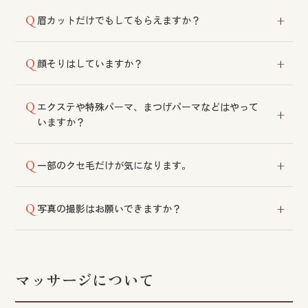
可能です。
眉カットだけでもしてもらえますか？
他のメニューをご利用の方にはサービスとして承って
顔そりはしていますか？
おります。眉カットのみをご希望の場合は各店舗にご
相談ください。
美容師法により実施しておりません。
エクステや特殊パーマ、まつげパーマなどはやって
いますか？
実施しておりません。
一部のクセ毛だけが気になります。
縮毛矯正は部分的な施術も可能です。前髪部分だけで
写真の撮影はお願いできますか？
も効果を実感いただけます。
成人式・卒業式・七五三などの際には撮影に対応して
おります。詳細は各店舗にご相談ください。
マッサージについて