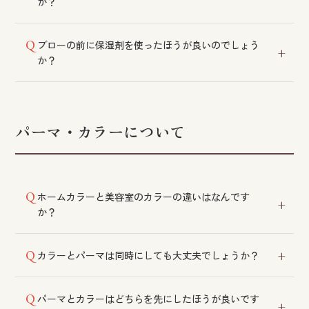
か？
サロンでの施術は髪を内側から整える効果がございま
ブローの前に保湿剤を使ったほうが良いのでしょう
す。毛髪理論に基づき、お客様の髪のダメージ具合に
か？
合わせて実施いたします。
熱による負担を防ぎ、乾かし上がりを良くするために
ご使用をおすすめしております。
パーマ・カラーについて
ホームカラーと美容室のカラーの違いはなんです
か？
美容室で使用する薬剤は、より少ないダメージで染色
カラーとパーマは同時にしても大丈夫でしょうか？
いただけます。
髪への負担を考慮し、同時の施術はおすすめしており
パーマとカラーはどちらを先にしたほうが良いです
ません。髪の状態によってはお断りする場合もござい