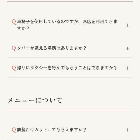
車椅子を使用しているのですが、お店を利用できま
すか？
川平店はバリアフリー対応です。他の店舗でも施術は
タバコが吸える場所はありますか？
可能ですが、段差がございますので、ご来店の際は協
力をお願いする場合がございます。
当店は受動喫煙防止宣言施設です。敷地内での喫煙は
帰りにタクシーを呼んでもらうことはできますか？
ご遠慮いただいております。
可能です。ご希望のタクシー会社がございましたらス
タッフにお伝えください。
メニューについて
前髪だけカットしてもらえますか？