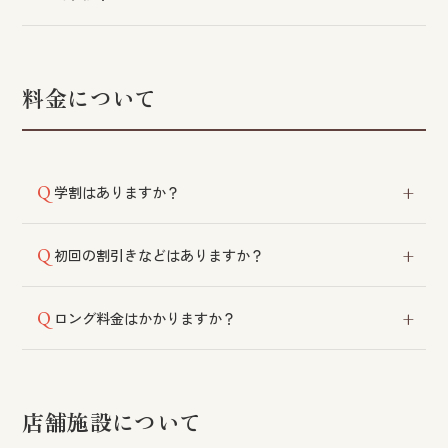
雑誌の切り抜きや画像などをお見せいただくと、イメ
ージが伝わりやすく参考になります。
料金について
学割はありますか？
小学生以下のお子様には子供料金の設定がございま
初回の割引きなどはありますか？
す。詳細は各店舗にご相談ください。
クーポンや初回のお客様限定のサービスはご用意して
ロング料金はかかりますか？
おりません。
カット以外のメニューにつきましては、ショート・ミ
ディアム・ロングによって料金が変動いたします。
店舗施設について