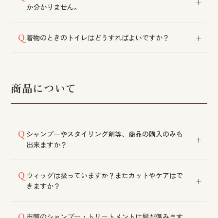
か分かりません。
必要な準備物をまとめた情報をご案内しております。
着物のときのトイレはどうすればよいですか？
詳細はサイト内をご参照いただくか、スタッフまでお
問い合わせください。
洋式トイレをお選びください。参考になる動画もご案
内しておりますので、あわせてご確認ください。
商品について
シャンプーやスタイリング剤等、商品の購入のみも
出来ますか？
サロンで使用している商品はすべてご購入いただけま
ウィッグは扱っていますか？またカットやケアはで
す。商品のみのご購入も可能です。
きますか？
フォンテーヌウィッグを取り扱っております。カタロ
市販のシャンプー・トリートメントは髪が傷みます