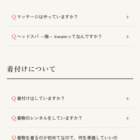
マッサージはやっていますか？
スキャルプマッサージ、リンパマッサージ、フェイシ
ヘッドスパ ～極～ kiwamiってなんですか？
ャルパック、「ヘッドスパ ～極～ kiwami」などをご
用意しております。
頭蓋骨や顔まわりの歪みを整えるマッサージ技術で
す。数多くのヘッドスパを習得したスタッフによる、
シローの店オリジナルのメニューです。専用のカプセ
着付けについて
ルチェアをご利用いただくとより効果的です。
着付けはしていますか？
トレーニングを積んだ着付師が対応いたします。苦し
着物のレンタルをしていますか？
くなく、着崩れしにくいと評判をいただいておりま
す。
提携店から多くの種類の中からお選びいただけます。
着物を着るのが初めてなので、何を準備していいの
お早めにご連絡ください。