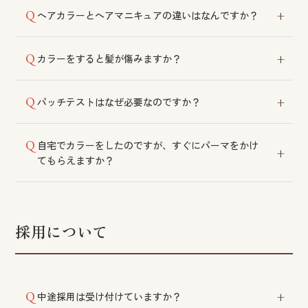
根元の新しく伸びた部分だけを染めることを指しま
ヘアカラーとヘアマニキュアの違いはなんですか？
す。
ヘアカラーは髪の内部で発色し、ヘアマニキュアは髪
カラーをすると髪が傷みますか？
の表面に付着します。カラーが合わない方にはマニキ
ュアで対応する場合もございます。
髪質に合わせて適切な薬剤を選定することで、ダメー
パッチテストはなぜ必要なのですか？
ジを最小限に抑えております。
薬事法により義務付けられております。初めてカラー
自宅でカラーをしたのですが、すぐにパーマをかけ
をされる方は必須となりますので、お時間に余裕を持
てもらえますか？
ってご相談ください。
ホームカラーの後は髪がダメージを受けている状態で
す。通常は7日程度の間隔を空けていただき、ダメージ
の度合いによってはお断りする場合もございます。
採用について
中途採用は受け付けていますか？