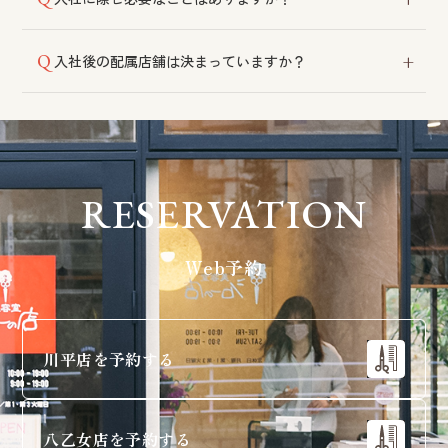
しており、経済的にもメリットのある制度です。4店舗
いずれへのアクセスも良好な立地です。
特にございません。自動車運転免許をお持ちだと業務
入社後の配属店舗は決まっていますか？
の幅が広がりますので取得をおすすめしております。
その時々の状況に応じて決定いたしますので、入社前
に指定することはできません。各店舗は仙台市内にあ
り、車で10〜20分程度の距離です。
RESERVATION
Web予約
川平店を予約する
八乙女店を予約する