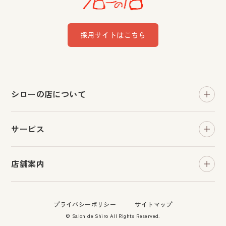
採用サイトはこちら
シローの店について
おすすめ情報
サービス
お知らせ
ヘッドサロン・カット
よくある質問
店舗案内
和装着付け
お問い合わせ
川平店
貸衣装
プライバシーポリシー
サイトマップ
八乙女店
フォト
© Salon de Shiro All Rights Reserved.